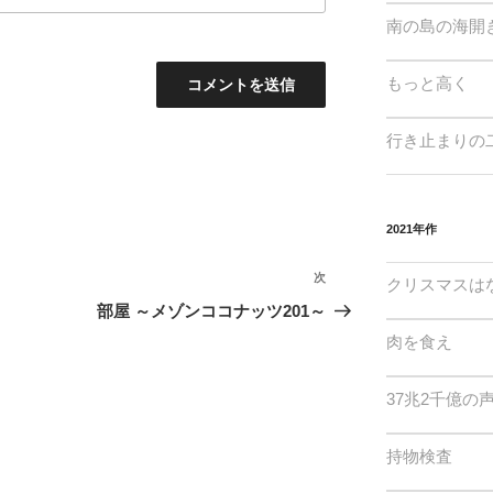
南の島の海開
もっと高く
行き止まりの
2021年作
次
次
クリスマスは
の
部屋 ～メゾンココナッツ201～
投
肉を食え
稿
37兆2千億の
持物検査