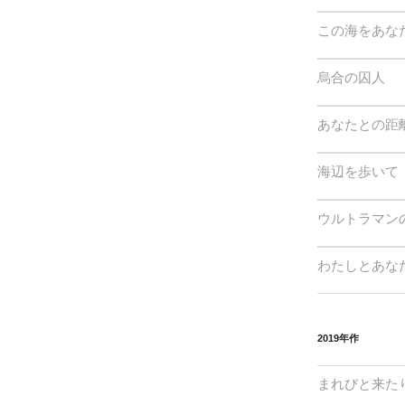
この海をあな
烏合の囚人
あなたとの距離
海辺を歩いて
ウルトラマン
わたしとあな
2019年作
まれびと来た