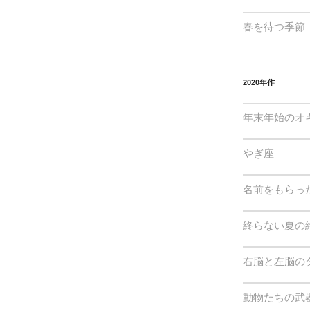
春を待つ季節
2020年作
年末年始のオ
やぎ座
名前をもらっ
終らない夏の
右脳と左脳の
動物たちの武