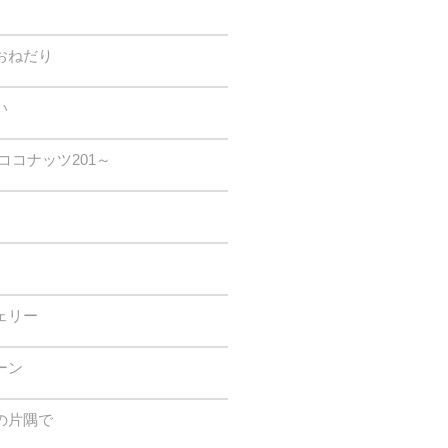
おねだり
い
ココナッツ201～
ェリー
ーン
の片隅で