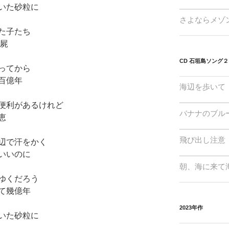
いた砂粒に
さよならメゾ
た子たち
死屍
CD 石垣島ソング２
ってから
百億年
海辺を歩いて
便利があるけれど
バナナのブル
恵
飛び出し注意
辺で汗をかく
いいのに
朝、海に来て
ゆくだろう
て幾億年
2023年作
いた砂粒に