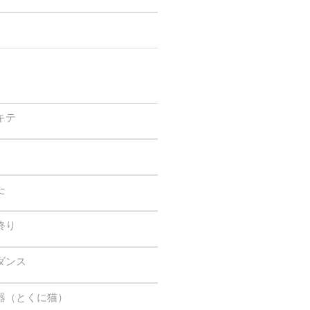
キテ
た
終り
ダンス
器（とくに猫）