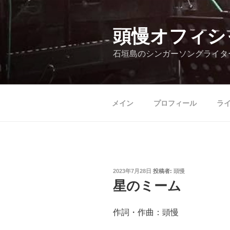
コ
ン
テ
頭慢オフィシ
ン
石垣島のシンガーソングライタ
ツ
へ
ス
キ
メイン
プロフィール
ラ
ッ
プ
投
2023年7月28日
投稿者:
頭慢
稿
星のミーム
日:
作詞・作曲：頭慢