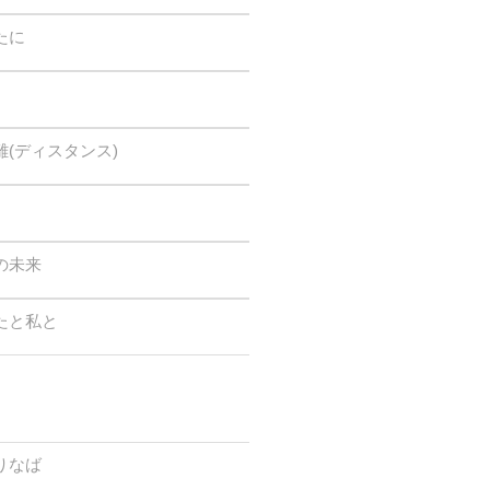
たに
(ディスタンス)
の未来
たと私と
りなば