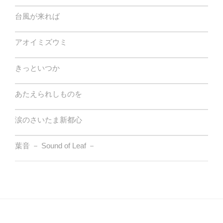
台風が来れば
アオイミズウミ
きっといつか
あたえられしものを
涙のさいたま新都心
葉音 － Sound of Leaf －