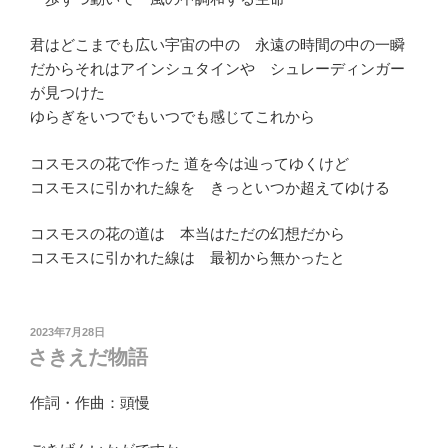
君はどこまでも広い宇宙の中の 永遠の時間の中の一瞬
だからそれはアインシュタインや シュレーディンガー
が見つけた
ゆらぎをいつでもいつでも感じてこれから
コスモスの花で作った 道を今は辿ってゆくけど
コスモスに引かれた線を きっといつか超えてゆける
コスモスの花の道は 本当はただの幻想だから
コスモスに引かれた線は 最初から無かったと
投
2023年7月28日
稿
さきえだ物語
日:
作詞・作曲：頭慢