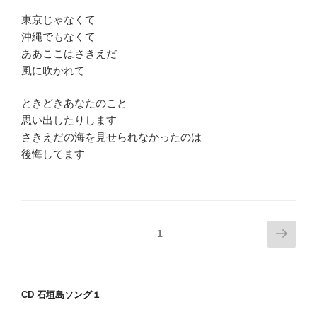
東京じゃなくて
沖縄でもなくて
ああここはさきえだ
風に吹かれて
ときどきあなたのこと
思い出したりします
さきえだの海を見せられなかったのは
後悔してます
投
次
ページ
1
の
稿
ペ
ナ
ー
ビ
CD 石垣島ソング１
ジ
ゲ