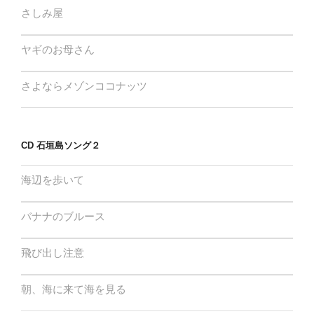
ー
さしみ屋
シ
ョ
ヤギのお母さん
ン
さよならメゾンココナッツ
CD 石垣島ソング２
海辺を歩いて
バナナのブルース
飛び出し注意
朝、海に来て海を見る