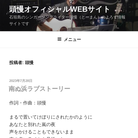
コ
頭慢オフィシャルWEBサイト
ン
石垣島のシンガーソングライター頭慢（とーまん）のよろず情報
テ
サイトです
ン
ツ
メニュー
へ
ス
キ
ッ
投稿者:
頭慢
プ
投
2023年7月28日
稿
南ぬ浜ラブストーリー
日:
作詞・作曲：頭慢
まるで置いてけぼりにされたかのように
あなたと別れた嵐の夜
声をかけることもできないまま