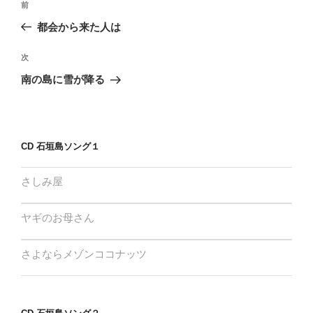
過
前
稿
去
都会から来た人は
ナ
の
ビ
投
次
次
稿
ゲ
の
南の島に雪が降る
投
ー
稿
シ
ョ
CD 石垣島ソング１
ン
さしみ屋
ヤギのお母さん
さよならメゾンココナッツ