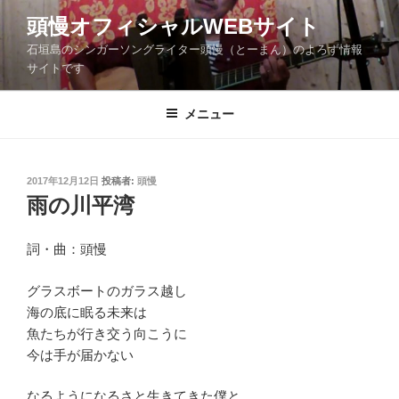
コ
頭慢オフィシャルWEBサイト
ン
石垣島のシンガーソングライター頭慢（とーまん）のよろず情報
テ
サイトです
ン
ツ
メニュー
へ
ス
キ
ッ
投
2017年12月12日
投稿者:
頭慢
稿
雨の川平湾
プ
日:
詞・曲：頭慢
グラスボートのガラス越し
海の底に眠る未来は
魚たちが行き交う向こうに
今は手が届かない
なるようになるさと生きてきた僕と