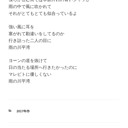
雨の中で風に吹かれて
それがとてもとても似合っているよ
強い風に耳を
塞がれて勘違いをしてるのか
行き詰った二人の目に
雨の川平湾
ヨーンの道を抜けて
日の当たる場所へ行きたかったのに
マレビトに優しくない
雨の川平湾
カ
2017年作
テ
ゴ
リ