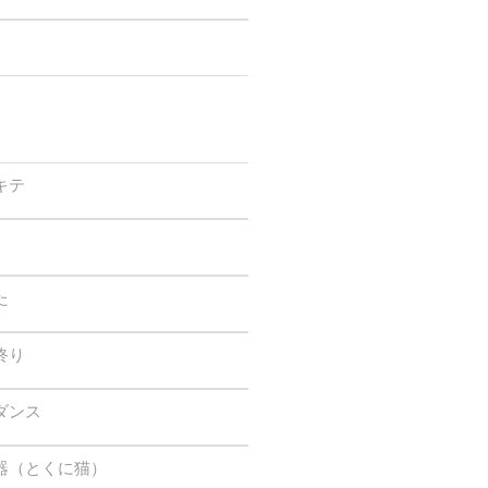
キテ
た
終り
ダンス
器（とくに猫）