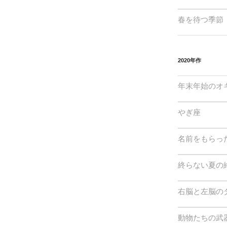
春を待つ季節
2020年作
年末年始のオ
やぎ座
名前をもらっ
終らない夏の
右脳と左脳の
動物たちの武