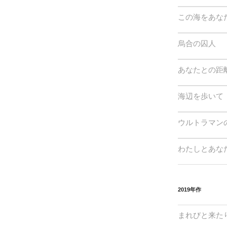
この海をあな
烏合の囚人
あなたとの距離
海辺を歩いて
ウルトラマン
わたしとあな
2019年作
まれびと来た