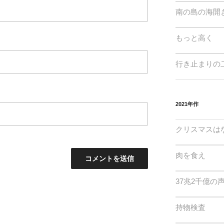
南の島の海開
もっと高く
行き止まりの
2021年作
クリスマスは
肉を食え
37兆2千億の
持物検査