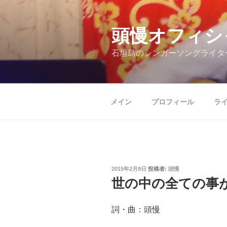
コ
ン
テ
頭慢オフィシ
ン
石垣島のシンガーソングライタ
ツ
へ
ス
キ
メイン
プロフィール
ラ
ッ
プ
投
2015年2月8日
投稿者:
頭慢
稿
世の中の全ての事
日:
詞・曲：頭慢