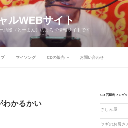
ャルWEBサイト
ー頭慢（とーまん）のよろず情報サイトです
イブ
マイソング
CDの販売
お問い合わせ
CD 石垣島ソング１
がわかるかい
さしみ屋
ヤギのお母さ