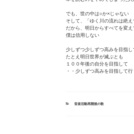
でも、世の中は○か×じゃない
そして、「ゆく川の流れは絶え
だから、明日からすべてを変え
僕は信用しない
少しずつ少しずつ高みを目指し
たとえ明日世界が滅ぶとも
１００年後の自分を目指して
・・少しずつ高みを目指して行
カ
音楽活動再開後の歌
テ
ゴ
リ
ー