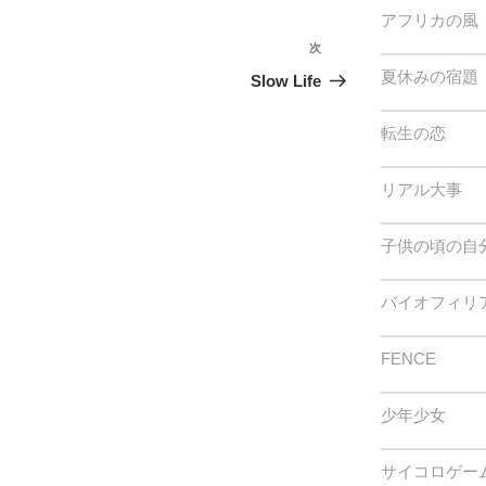
アフリカの風
次
次
夏休みの宿題
の
Slow Life
投
稿
転生の恋
リアル大事
子供の頃の自
バイオフィリ
FENCE
少年少女
サイコロゲー