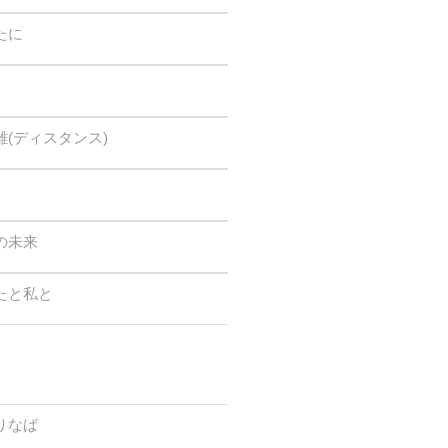
たに
(ディスタンス)
の未来
たと私と
りなば