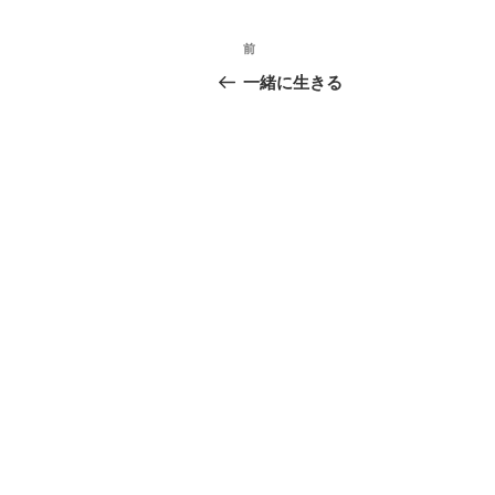
投
過
前
稿
去
一緒に生きる
の
ナ
投
ビ
稿
ゲ
ー
シ
ョ
ン