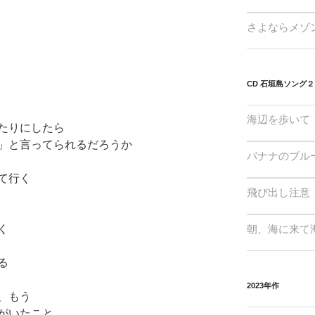
さよならメゾ
CD 石垣島ソング２
海辺を歩いて
たりにしたら
」と言ってられるだろうか
バナナのブル
て行く
飛び出し注意
朝、海に来て
く
る
2023年作
、もう
がいたこと