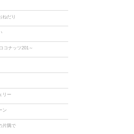
おねだり
い
ココナッツ201～
ェリー
ーン
の片隅で