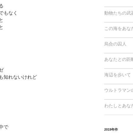
る
でもなく
動物たちの武
と
と
この海をあな
烏合の囚人
あなたとの距離
ゼ
海辺を歩いて
も知れないけれど
ウルトラマン
わたしとあな
中で
2019年作