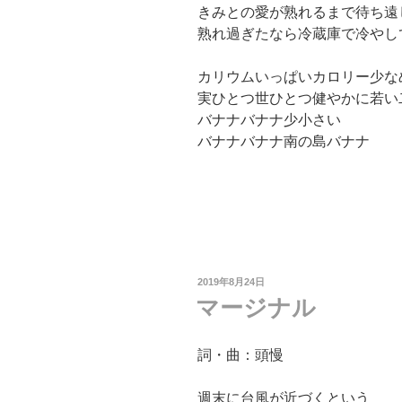
きみとの愛が熟れるまで待ち遠
熟れ過ぎたなら冷蔵庫で冷やし
カリウムいっぱいカロリー少な
実ひとつ世ひとつ健やかに若い
バナナバナナ少小さい
バナナバナナ南の島バナナ
投
2019年8月24日
稿
マージナル
日:
詞・曲：頭慢
週末に台風が近づくという