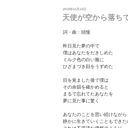
投
2019年10月14日
稿
天使が空から落ち
日:
詞・曲：頭慢
昨日見た夢の中で
僕はあなたをだきしめた
ミルク色の白い服に
ひざまづき顔をうずめた
目を覚ました後で僕は
その余韻を確かめると
まるで忘れてたあなたを
夢に見た事に驚く
あなたのことを思い続けながら
静かに生きていくこともできた