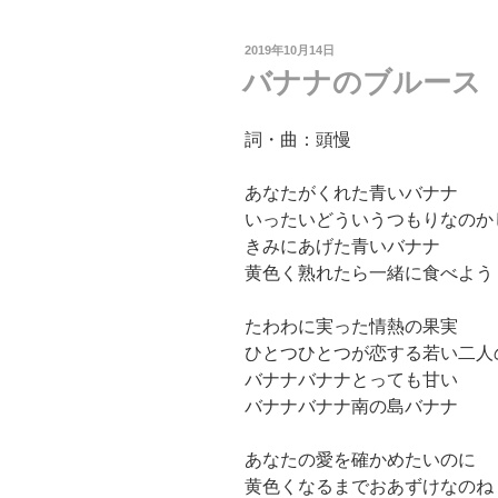
投
2019年10月14日
稿
バナナのブルース
日:
詞・曲：頭慢
あなたがくれた青いバナナ
いったいどういうつもりなのか
きみにあげた青いバナナ
黄色く熟れたら一緒に食べよう
たわわに実った情熱の果実
ひとつひとつが恋する若い二人
バナナバナナとっても甘い
バナナバナナ南の島バナナ
あなたの愛を確かめたいのに
黄色くなるまでおあずけなのね