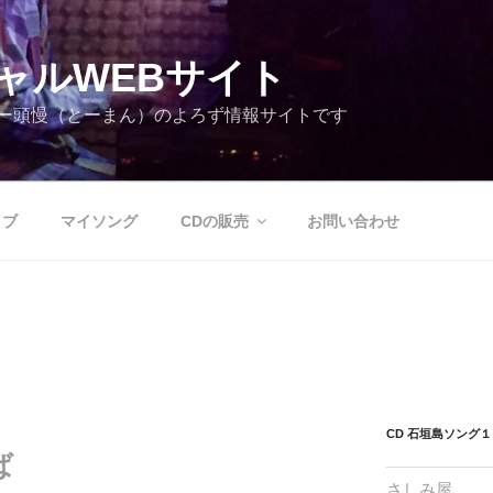
ャルWEBサイト
ー頭慢（とーまん）のよろず情報サイトです
イブ
マイソング
CDの販売
お問い合わせ
CD 石垣島ソング１
ば
さしみ屋