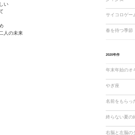
しい
て
サイコロゲー
め
春を待つ季節
二人の未来
2020年作
年末年始のオ
やぎ座
名前をもらっ
終らない夏の
右脳と左脳の