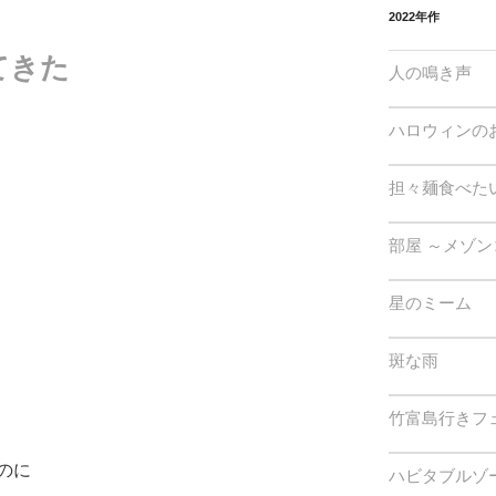
2022年作
てきた
人の鳴き声
ハロウィンの
担々麺食べた
部屋 ～メゾン
星のミーム
斑な雨
竹富島行きフ
のに
ハビタブルゾ