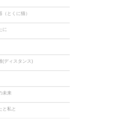
器（とくに猫）
たに
(ディスタンス)
の未来
たと私と