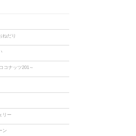
おねだり
い
ココナッツ201～
ェリー
ーン