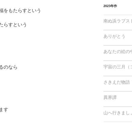
2023年作
福をもたらすという
南ぬ浜ラブス
たらすという
ありがとう
あなたの絵の
宇宙の三月（
るのなら
さきえだ物語
異界譚
ます
山へ行きまし