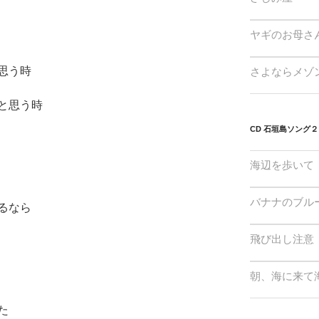
ヤギのお母さ
思う時
さよならメゾ
と思う時
CD 石垣島ソング２
海辺を歩いて
バナナのブル
るなら
飛び出し注意
朝、海に来て
た