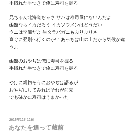
手慣れた手つきで俺に寿司を握る
兄ちゃん北海道ぢゃさ サバは寿司屋にないんだよ
函館ならイカだろう イカソウメンはどうだい
ウニは季節だよ 生タラバガニもぷりぷりさ
直ぐに登別へ行くのかい あっちは山の上だから気候が違
うよ
函館のおやぢは俺に寿司を握る
手慣れた手つきで俺に寿司を握る
やけに親切そうにおやぢは語るが
おやぢにしてみればそれが商売
でも確かに寿司はうまかった
投
2015年12月12日
稿
あなたを追って蔵前
日: