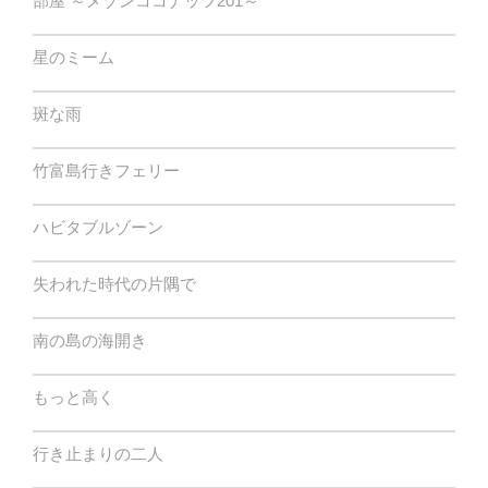
部屋 ～メゾンココナッツ201～
星のミーム
斑な雨
竹富島行きフェリー
ハビタブルゾーン
失われた時代の片隅で
南の島の海開き
もっと高く
行き止まりの二人