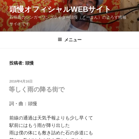
コ
頭慢オフィシャルWEBサイト
ン
石垣島のシンガーソングライター頭慢（とーまん）のよろず情報
テ
サイトです
ン
ツ
メニュー
へ
ス
キ
ッ
投稿者:
頭慢
プ
投
2016年4月16日
稿
等しく雨の降る街で
日:
詞・曲：頭慢
前線の通過は天気予報よりも少し早くて
駅前にはもう雨が降り出した
雨は僕の体にも敷き詰めた石の歩道にも