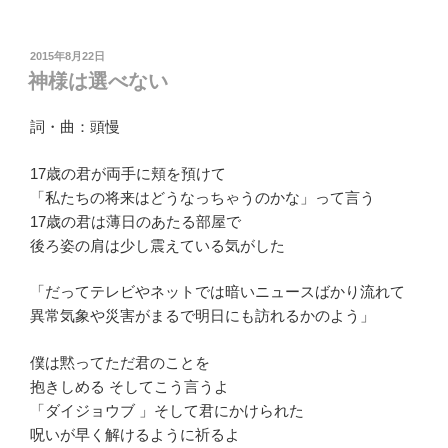
投
2015年8月22日
稿
神様は選べない
日:
詞・曲：頭慢
17歳の君が両手に頬を預けて
「私たちの将来はどうなっちゃうのかな」って言う
17歳の君は薄日のあたる部屋で
後ろ姿の肩は少し震えている気がした
「だってテレビやネットでは暗いニュースばかり流れて
異常気象や災害がまるで明日にも訪れるかのよう」
僕は黙ってただ君のことを
抱きしめる そしてこう言うよ
「ダイジョウブ 」そして君にかけられた
呪いが早く解けるように祈るよ