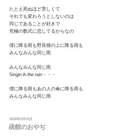
たとえ死ぬほど苦しくて
それでも変わろうとしないのは
同じであることが好きで
究極の数式に恋してるからなの
僕に降る雨も野良猫の上に降る雨も
みんなみんな同じ雨
みんなみんな同じ雨
Singin ih the rain・・・
僕に降る雨もあの人の傘に降る雨も
みんなみんな同じ雨
投
2016年3月12日
稿
函館のおやぢ
日: