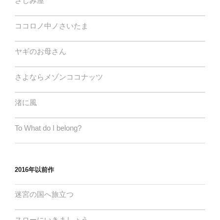
さしみ屋
ココロノ中ノさいたま
ヤギのお母さん
さよならメゾンココナッツ
渚に風
To What do I belong?
2016年以前作
迷宮の国へ旅立つ
スローにいきましょう