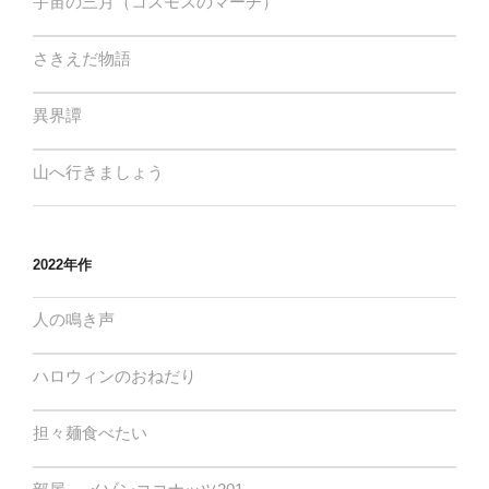
宇宙の三月（コスモスのマーチ）
さきえだ物語
異界譚
山へ行きましょう
2022年作
人の鳴き声
ハロウィンのおねだり
担々麺食べたい