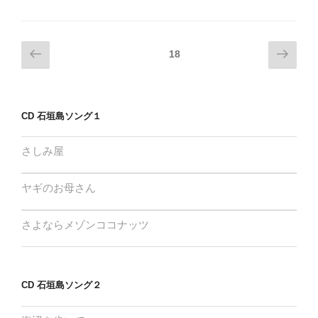
投
前
次
ページ
18
の
の
稿
ペ
ペ
ナ
ー
ー
ビ
CD 石垣島ソング１
ジ
ジ
ゲ
ー
さしみ屋
シ
ョ
ヤギのお母さん
ン
さよならメゾンココナッツ
CD 石垣島ソング２