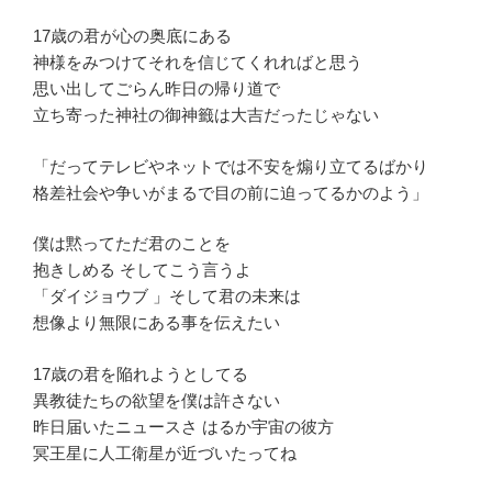
17歳の君が心の奥底にある
神様をみつけてそれを信じてくれればと思う
思い出してごらん昨日の帰り道で
立ち寄った神社の御神籤は大吉だったじゃない
「だってテレビやネットでは不安を煽り立てるばかり
格差社会や争いがまるで目の前に迫ってるかのよう」
僕は黙ってただ君のことを
抱きしめる そしてこう言うよ
「ダイジョウブ 」そして君の未来は
想像より無限にある事を伝えたい
17歳の君を陥れようとしてる
異教徒たちの欲望を僕は許さない
昨日届いたニュースさ はるか宇宙の彼方
冥王星に人工衛星が近づいたってね