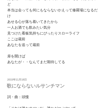
ど
本当は会っても何にもならないかえって修羅場になるだ
け
あせる心が落ち着いてきたから
一人お酒でも飲みたい気分
見つけた看板気持ちにぴったりスローライフ
ここは蔵前
あなたを追って蔵前
扉を開けば
あなたが・・なんてまだ期待してる
投
2015年11月18日
稿
歌にならないルサンチマン
日:
詞・曲：頭慢